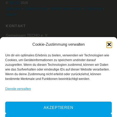
©
TECHO
2026
Impressum
-
Cookieerklärung
-
Datenschutzerklärung
-
Transparenz
-
Kontakt
KONTAKT
Gemeinsam TECHO e. V.
z.Hd. Julian Sitter
Cookie-Zustimmung verwalten
Habsburgerallee 1
Um dir ein optimales Erlebnis zu bieten, verwenden wir Technologien wie
60385 Frankfurt am Main,
Deutschland
Cookies, um Geräteinformationen zu speichern und/oder darauf
deutschland@techo.org
zuzugreifen. Wenn du diesen Technologien zustimmst, können wir Daten
wie das Surfverhalten oder eindeutige IDs auf dieser Website verarbeiten.
Wenn du deine Zustimmung nicht erteilst oder zurückziehst, können
SPENDENKONTO
bestimmte Merkmale und Funktionen beeinträchtigt werden.
Gemeinsam TECHO e. V.
Dienste verwalten
IBAN: DE68 8309 4495 0003 2897 96
BIC: GENO DE F1 ETK
Verwendungszweck: TECHO Deutschland
AKZEPTIEREN