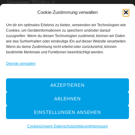
Gemeinsam TECHO e. V.
z.Hd. Julian Sitter
Cookie-Zustimmung verwalten
Habsburgerallee 1
Um dir ein optimales Erlebnis zu bieten, verwenden wir Technologien wie
60385 Frankfurt am Main,
Deutschland
Cookies, um Geräteinformationen zu speichern und/oder darauf
deutschland@techo.org
zuzugreifen. Wenn du diesen Technologien zustimmst, können wir Daten
wie das Surfverhalten oder eindeutige IDs auf dieser Website verarbeiten.
Wenn du deine Zustimmung nicht erteilst oder zurückziehst, können
SPENDENKONTO
bestimmte Merkmale und Funktionen beeinträchtigt werden.
Gemeinsam TECHO e. V.
Dienste verwalten
IBAN: DE68 8309 4495 0003 2897 96
BIC: GENO DE F1 ETK
Verwendungszweck: TECHO Deutschland
AKZEPTIEREN
ABLEHNEN
SPENDEN
Unterstütze die Projekte von TECHO oder die Arbeit im
EINSTELLUNGEN ANSEHEN
Verein!
Spende hier
Cookies
Unsere Datenschutzerklärung
Impressum