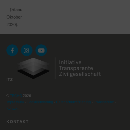
Fördersumme
n
(Stand
Oktober
2020).
ITZ
©
TECHO
2026
Impressum
-
Cookieerklärung
-
Datenschutzerklärung
-
Transparenz
-
Kontakt
KONTAKT