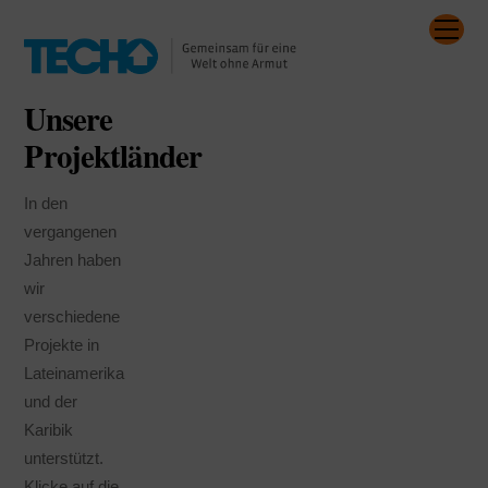
Skip
Me
to
content
Unsere
Projektländer
In den
vergangenen
Jahren haben
wir
verschiedene
Projekte in
Lateinamerika
und der
Karibik
unterstützt.
Klicke auf die