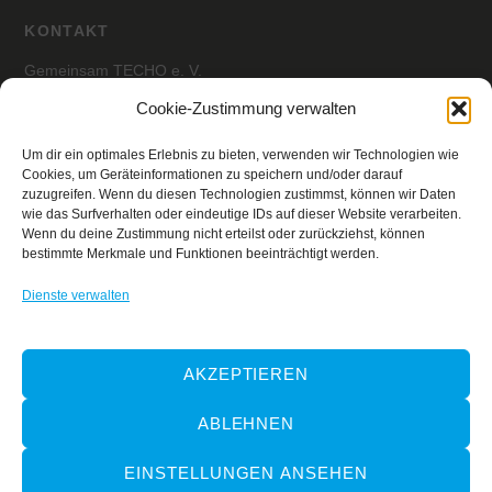
KONTAKT
Gemeinsam TECHO e. V.
z.Hd. Julian Sitter
Cookie-Zustimmung verwalten
Habsburgerallee 1
Um dir ein optimales Erlebnis zu bieten, verwenden wir Technologien wie
60385 Frankfurt am Main,
Deutschland
Cookies, um Geräteinformationen zu speichern und/oder darauf
deutschland@techo.org
zuzugreifen. Wenn du diesen Technologien zustimmst, können wir Daten
wie das Surfverhalten oder eindeutige IDs auf dieser Website verarbeiten.
Wenn du deine Zustimmung nicht erteilst oder zurückziehst, können
SPENDENKONTO
bestimmte Merkmale und Funktionen beeinträchtigt werden.
Gemeinsam TECHO e. V.
Dienste verwalten
IBAN: DE68 8309 4495 0003 2897 96
BIC: GENO DE F1 ETK
Verwendungszweck: TECHO Deutschland
AKZEPTIEREN
SPENDEN
ABLEHNEN
Unterstütze die Projekte von TECHO oder die Arbeit im
EINSTELLUNGEN ANSEHEN
Verein!
Spende hier