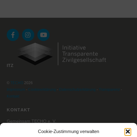
ITZ
©
TECHO
2026
Impressum
-
Cookieerklärung
-
Datenschutzerklärung
-
Transparenz
-
Kontakt
KONTAKT
Gemeinsam TECHO e. V.
z.Hd. Julian Sitter
Cookie-Zustimmung verwalten
Habsburgerallee 1