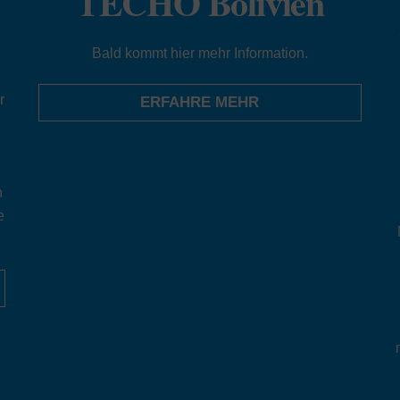
TECHO Bolivien
Bald kommt hier mehr Information.
r
ERFAHRE MEHR
r
n
e