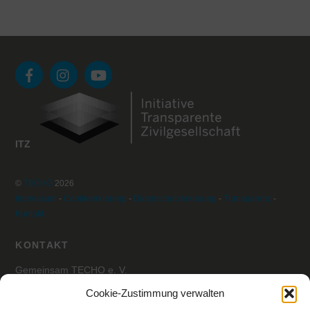
ITZ
©
TECHO
2026
Impressum
-
Cookieerklärung
-
Datenschutzerklärung
-
Transparenz
-
Kontakt
KONTAKT
Gemeinsam TECHO e. V.
z.Hd. Julian Sitter
Cookie-Zustimmung verwalten
Habsburgerallee 1