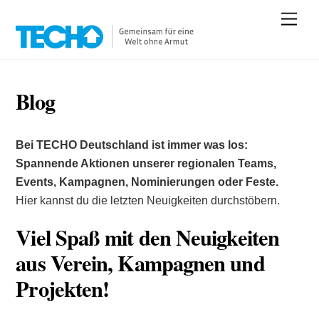
Skip
Men
to
content
Blog
Bei TECHO Deutschland ist immer was los:
Spannende Aktionen unserer regionalen Teams,
Events, Kampagnen, Nominierungen oder Feste.
Hier kannst du die letzten Neuigkeiten durchstöbern.
Viel Spaß mit den Neuigkeiten
aus Verein, Kampagnen und
Projekten!